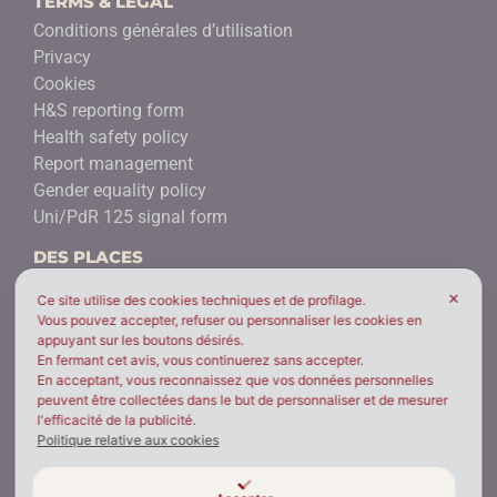
TERMS & LEGAL
Conditions générales d’utilisation
Privacy
Cookies
H&S reporting form
Health safety policy
Report management
Gender equality policy
Uni/PdR 125 signal form
DES PLACES
BROFIND® Spa
✕
Ce site utilise des cookies techniques et de profilage.
Milano - ITALIE
Vous pouvez accepter, refuser ou personnaliser les cookies en
appuyant sur les boutons désirés.
BROFIND® BEIJING
En fermant cet avis, vous continuerez sans accepter.
Beijing - CHINE
En acceptant, vous reconnaissez que vos données personnelles
peuvent être collectées dans le but de personnaliser et de mesurer
l'efficacité de la publicité.
BROFIND® A.Ş.
Politique relative aux cookies
Istanbul - TURQUIE
BROFIND® India