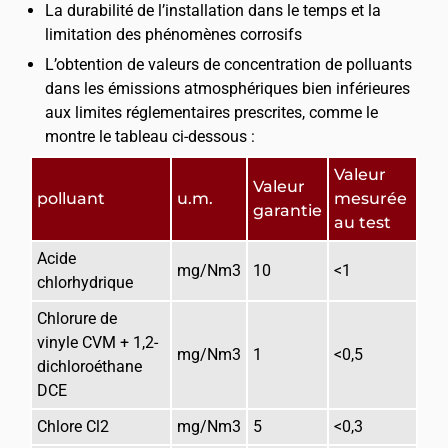
La durabilité de l’installation dans le temps et la
limitation des phénomènes corrosifs
L’obtention de valeurs de concentration de polluants
dans les émissions atmosphériques bien inférieures
aux limites réglementaires prescrites, comme le
montre le tableau ci-dessous :
Valeur 
Valeur 
polluant
u.m.
mesurée 
garantie
au test
Acide 
mg/Nm3
10
<1
chlorhydrique
Chlorure de 
vinyle CVM + 1,2-
mg/Nm3
1
<0,5
dichloroéthane 
DCE
Chlore Cl2
mg/Nm3
5
<0,3