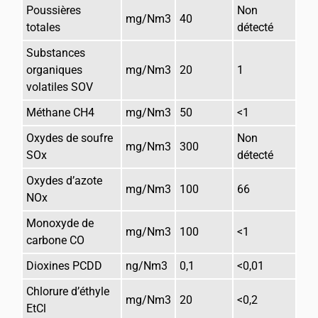
Poussières 
Non 
mg/Nm3
40
totales
détecté
Substances 
organiques 
mg/Nm3
20
1
volatiles SOV
Méthane CH4
mg/Nm3
50
<1
Oxydes de soufre 
Non 
mg/Nm3
300
SOx
détecté
Oxydes d’azote 
mg/Nm3
100
66
NOx
Monoxyde de 
mg/Nm3
100
<1
carbone CO
Dioxines PCDD
ng/Nm3
0,1
<0,01
Chlorure d’éthyle 
mg/Nm3
20
<0,2
EtCl