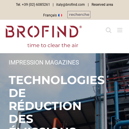
Skip
Tel. +39 (02) 6085261 |
italy@brofind.com
|
Reserved area
to
recherche
Français
content
IMPRESSION MAGAZINES
TECHNOLOGIES
DE
RÉDUCTION
DES