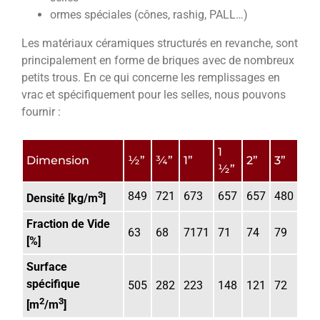
ormes spéciales (cônes, rashig, PALL…)
Les matériaux céramiques structurés en revanche, sont
principalement en forme de briques avec de nombreux
petits trous. En ce qui concerne les remplissages en
vrac et spécifiquement pour les selles, nous pouvons
fournir :
1 
Dimension
½”
¾”
1”
2”
3”
½” 
3
849
721
673
657
657
480
Densité [kg/m
]
Fraction de Vide 
63
68
7171
71
74
79
[%]
Surface 
spécifique 
505
282
223
148
121
72
2
3
[m
/m
]