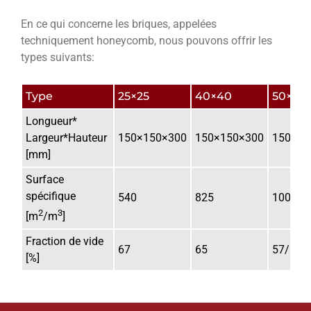
En ce qui concerne les briques, appelées
techniquement honeycomb, nous pouvons offrir les
types suivants:
Type
25×25
40×40
50×50
Longueur* 
Largeur*Hauteur 
150×150×300
150×150×300
150×15
[mm]
Surface 
spécifique 
540
825
1005
2
3
[m
/m
]
Fraction de vide 
67
65
57/64
[%]