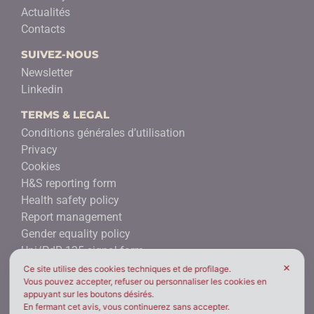
Actualités
Contacts
SUIVEZ-NOUS
Newsletter
Linkedin
TERMS & LEGAL
Conditions générales d’utilisation
Privacy
Cookies
H&S reporting form
Health safety policy
Report management
Gender equality policy
Uni/PdR 125 signal form
✕
Ce site utilise des cookies techniques et de profilage.
DES PLACES
Vous pouvez accepter, refuser ou personnaliser les cookies en
BROFIND® Spa
appuyant sur les boutons désirés.
En fermant cet avis, vous continuerez sans accepter.
Milano - ITALIE