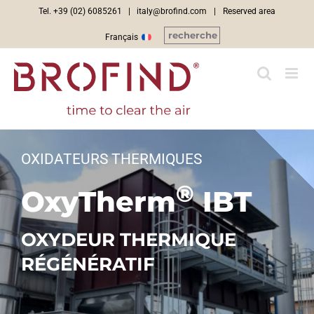
Skip
Tel. +39 (02) 6085261 |
italy@brofind.com
|
Reserved area
to
recherche
Français
content
OXIDATEURS THERMIQUES
®
OxyTherm
IBT
OXYDEUR THERMIQUE
RÉGÉNÉRATIF