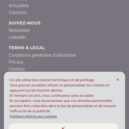
Actualités
Contacts
SUIVEZ-NOUS
Newsletter
Linkedin
TERMS & LEGAL
Conditions générales d’utilisation
Privacy
Cookies
H&S reporting form
✕
Ce site utilise des cookies techniques et de profilage.
Health safety policy
Vous pouvez accepter, refuser ou personnaliser les cookies en
Report management
appuyant sur les boutons désirés.
En fermant cet avis, vous continuerez sans accepter.
Gender equality policy
En acceptant, vous reconnaissez que vos données personnelles
Uni/PdR 125 signal form
peuvent être collectées dans le but de personnaliser et de mesurer
l'efficacité de la publicité.
DES PLACES
Politique relative aux cookies
BROFIND® Spa
Milano - ITALIE